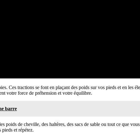
mbies. Ces tractions se font en plaçant des poids sur vos pieds et en les 
t votre force de préhension et votre équilibre.
ne barre
 poids de cheville, des haltères, des sacs de sable ou tout ce que vous
pieds et répétez.