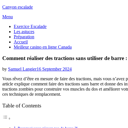
Canyon escalade
Skip
Menu
to
Exercice Escalade
content
Les astuces
Préparation
Accueil
Meilleur casino en ligne Canada
Comment réaliser des tractions sans utiliser de barre 
Posted
by
Samuel Langier
16 September 2024
on
Vous rêvez d’être en mesure de faire des tractions, mais vous n’avez pa
article explique comment faire des tractions sans barre et donne des inf
tractions zombies pour construire vos muscles du dos et améliorer vot
ces techniques de remplacement.
Table of Contents