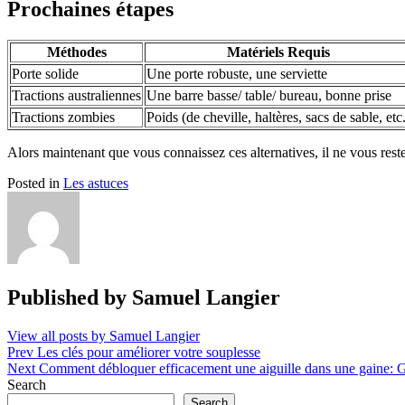
Prochaines étapes
Méthodes
Matériels Requis
Porte solide
Une porte robuste, une serviette
Tractions australiennes
Une barre basse/ table/ bureau, bonne prise
Tractions zombies
Poids (de cheville, haltères, sacs de sable, etc
Alors maintenant que vous connaissez ces alternatives, il ne vous rest
Posted in
Les astuces
Published by
Samuel Langier
View all posts by Samuel Langier
Post
Prev
Les clés pour améliorer votre souplesse
Next
Comment débloquer efficacement une aiguille dans une gaine: G
navigation
Search
Search