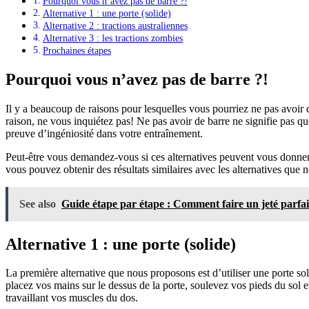
Pourquoi vous n’avez pas de barre ?!
Alternative 1 : une porte (solide)
Alternative 2 : tractions australiennes
Alternative 3 : les tractions zombies
Prochaines étapes
Pourquoi vous n’avez pas de barre ?!
Il y a beaucoup de raisons pour lesquelles vous pourriez ne pas avoir 
raison, ne vous inquiétez pas! Ne pas avoir de barre ne signifie pas que
preuve d’ingéniosité dans votre entraînement.
Peut-être vous demandez-vous si ces alternatives peuvent vous donner le
vous pouvez obtenir des résultats similaires avec les alternatives que 
See also
Guide étape par étape : Comment faire un jeté parfa
Alternative 1 : une porte (solide)
La première alternative que nous proposons est d’utiliser une porte so
placez vos mains sur le dessus de la porte, soulevez vos pieds du sol 
travaillant vos muscles du dos.