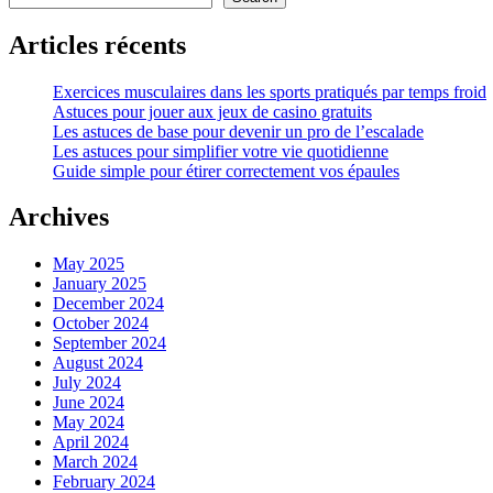
Articles récents
Exercices musculaires dans les sports pratiqués par temps froid
Astuces pour jouer aux jeux de casino gratuits
Les astuces de base pour devenir un pro de l’escalade
Les astuces pour simplifier votre vie quotidienne
Guide simple pour étirer correctement vos épaules
Archives
May 2025
January 2025
December 2024
October 2024
September 2024
August 2024
July 2024
June 2024
May 2024
April 2024
March 2024
February 2024