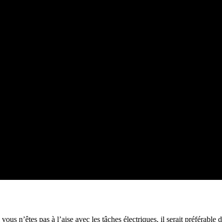
us n’êtes pas à l’aise avec les tâches électriques, il serait préférable d