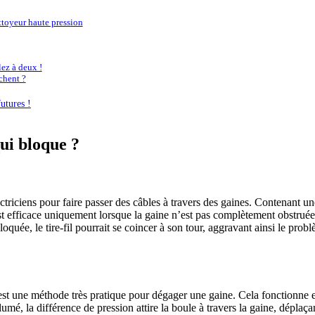
ttoyeur haute pression
ez à deux !
chent ?
utures !
ui bloque ?
ctriciens pour faire passer des câbles à travers des gaines. Contenant une
st efficace uniquement lorsque la gaine n’est pas complètement obstruée. C
loquée, le tire-fil pourrait se coincer à son tour, aggravant ainsi le prob
 est une méthode très pratique pour dégager une gaine. Cela fonctionne e
lumé, la différence de pression attire la boule à travers la gaine, déplaç