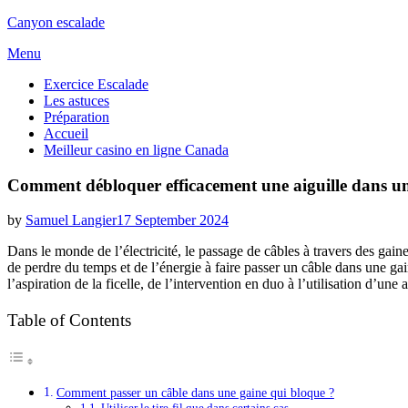
Canyon escalade
Skip
Menu
to
Exercice Escalade
content
Les astuces
Préparation
Accueil
Meilleur casino en ligne Canada
Comment débloquer efficacement une aiguille dans un
Posted
by
Samuel Langier
17 September 2024
on
Dans le monde de l’électricité, le passage de câbles à travers des gai
de perdre du temps et de l’énergie à faire passer un câble dans une ga
l’aspiration de la ficelle, de l’intervention en duo à l’utilisation d’un
Table of Contents
Comment passer un câble dans une gaine qui bloque ?
Utiliser le tire-fil que dans certains cas