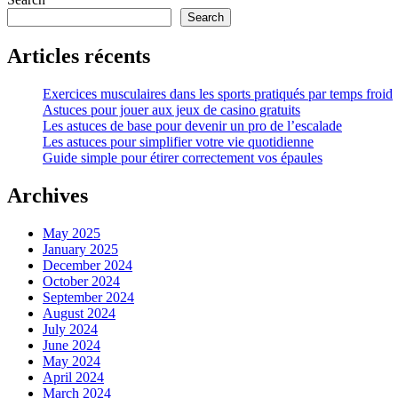
Search
Articles récents
Exercices musculaires dans les sports pratiqués par temps froid
Astuces pour jouer aux jeux de casino gratuits
Les astuces de base pour devenir un pro de l’escalade
Les astuces pour simplifier votre vie quotidienne
Guide simple pour étirer correctement vos épaules
Archives
May 2025
January 2025
December 2024
October 2024
September 2024
August 2024
July 2024
June 2024
May 2024
April 2024
March 2024