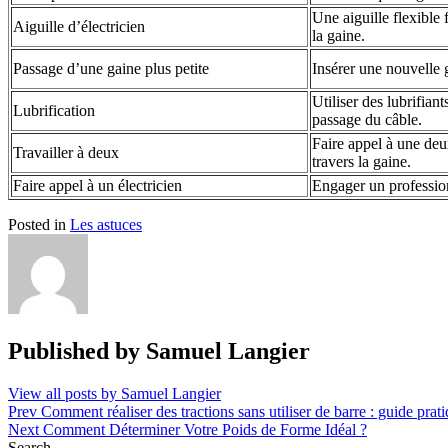
Une aiguille flexible 
Aiguille d’électricien
la gaine.
Passage d’une gaine plus petite
Insérer une nouvelle g
Utiliser des lubrifiant
Lubrification
passage du câble.
Faire appel à une deu
Travailler à deux
travers la gaine.
Faire appel à un électricien
Engager un professionn
Posted in
Les astuces
Published by
Samuel Langier
View all posts by Samuel Langier
Post
Prev
Comment réaliser des tractions sans utiliser de barre : guide prat
Next
Comment Déterminer Votre Poids de Forme Idéal ?
navigation
Search