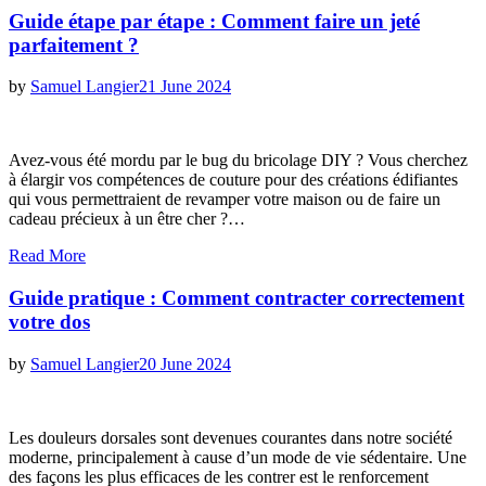
Guide étape par étape : Comment faire un jeté
parfaitement ?
Posted
by
Samuel Langier
21 June 2024
on
Avez-vous été mordu par le bug du bricolage DIY ? Vous cherchez
à élargir vos compétences de couture pour des créations édifiantes
qui vous permettraient de revamper votre maison ou de faire un
cadeau précieux à un être cher ?…
Read More
Guide pratique : Comment contracter correctement
votre dos
Posted
by
Samuel Langier
20 June 2024
on
Les douleurs dorsales sont devenues courantes dans notre société
moderne, principalement à cause d’un mode de vie sédentaire. Une
des façons les plus efficaces de les contrer est le renforcement