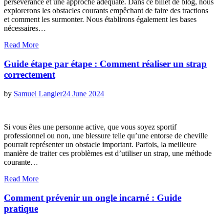
persévérance et une approche adéquate. Dans ce billet de blog, nous
explorerons les obstacles courants empêchant de faire des tractions
et comment les surmonter. Nous établirons également les bases
nécessaires…
Read More
Guide étape par étape : Comment réaliser un strap
correctement
Posted
by
Samuel Langier
24 June 2024
on
Si vous êtes une personne active, que vous soyez sportif
professionnel ou non, une blessure telle qu’une entorse de cheville
pourrait représenter un obstacle important. Parfois, la meilleure
manière de traiter ces problèmes est d’utiliser un strap, une méthode
courante…
Read More
Comment prévenir un ongle incarné : Guide
pratique