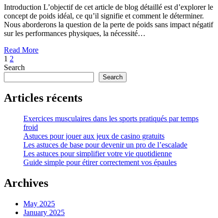
Introduction L’objectif de cet article de blog détaillé est d’explorer le
concept de poids idéal, ce qu’il signifie et comment le déterminer.
Nous aborderons la question de la perte de poids sans impact négatif
sur les performances physiques, la nécessité…
Read More
Posts
Page
Page
Next
1
2
Page
Search
pagination
Search
Articles récents
Exercices musculaires dans les sports pratiqués par temps
froid
Astuces pour jouer aux jeux de casino gratuits
Les astuces de base pour devenir un pro de l’escalade
Les astuces pour simplifier votre vie quotidienne
Guide simple pour étirer correctement vos épaules
Archives
May 2025
January 2025