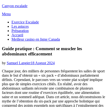
Canyon escalade
Skip
Menu
to
Exercice Escalade
content
Les astuces
Préparation
Accueil
Meilleur casino en ligne Canada
Guide pratique : Comment se muscler les
abdominaux efficacement
Posted
by
Samuel Langier
18 August 2024
on
Chaque jour, des milliers de personnes fréquentent les salles de sport
dans le but d’obtenir un « six pack » d’abdominaux parfaitement
définis. Cependant, le parcours vers un ventre plat sculpté implique
plus que de simples exercices ciblés. En réalité, avoir des
abdominaux saillants nécessite une combinaison de plusieurs
facteurs dont une routine d’exercices équilibrée, une alimentation
saine et un sommeil adéquat. Dans cet article, nous déconstruisons le
mythe de l’obtention du six-pack par une approche holistique qui
comprend des points essentiels non spécifiques à l’entraînement des