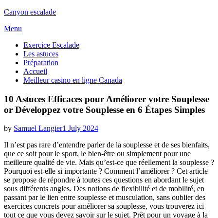
Canyon escalade
Skip
Menu
to
Exercice Escalade
content
Les astuces
Préparation
Accueil
Meilleur casino en ligne Canada
10 Astuces Efficaces pour Améliorer votre Souplesse
or Développez votre Souplesse en 6 Étapes Simples
Posted
by
Samuel Langier
1 July 2024
on
Il n’est pas rare d’entendre parler de la souplesse et de ses bienfaits,
que ce soit pour le sport, le bien-être ou simplement pour une
meilleure qualité de vie. Mais qu’est-ce que réellement la souplesse ?
Pourquoi est-elle si importante ? Comment l’améliorer ? Cet article
se propose de répondre à toutes ces questions en abordant le sujet
sous différents angles. Des notions de flexibilité et de mobilité, en
passant par le lien entre souplesse et musculation, sans oublier des
exercices concrets pour améliorer sa souplesse, vous trouverez ici
tout ce que vous devez savoir sur le sujet. Prêt pour un voyage à la