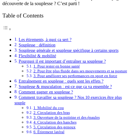
découverte de la souplesse ? C’est parti !
Table of Contents
Les étirements, à quoi ça sert ?
Souplesse : définition
Souplesse générale et souplesse spécifique à certains sports
Flexibilité & mobilité
Pourquoi il est important d’entraîner sa souplesse ?
1. Pour rester en bonne santé
2. Pour être plus fluide dans ses mouvements et sa posture
3. Pour améliorer ses performances en sport en force
Entraînement en souplesse : quels sont les effets ?
Souplesse & musculation : est-ce que ça va ensemble ?
Comment gagner en souplesse ?
Comment travailler sa souplesse ? Nos 10 exercices être plus
souple
1. Mobilité du cou
2. Circulation des bras
3. Ouverture de la poitrine et des épaules
4. Circulation des hanches
5. Circulation des genoux
6. Étirement latéral