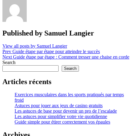
Published by
Samuel Langier
View all posts by Samuel Langier
Post
Prev
Guide étape par étape pour atteindre le succès
Next
Guide étape par étape : Comment tresser une chaise en corde
navigation
Search
Search
Articles récents
Exercices musculaires dans les sports pratiqués par temps
froid
Astuces pour jouer aux jeux de casino gratuits
Les astuces de base pour devenir un pro de l’escalade
Les astuces pour simplifier votre vie quotidienne
Guide simple pour étirer correctement vos épaules
Archives